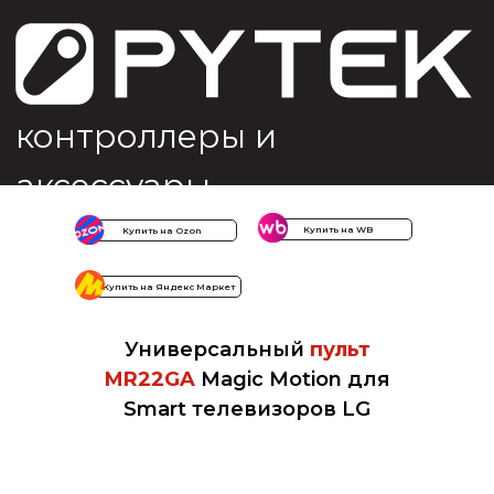
контроллеры и
аксессуары
Купить на WB
Купить на Ozon
Купить на Яндекс Маркет
Универсальный
пульт
MR22GA
Magic Motion для
Smart телевизоров LG