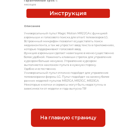
Гарантийный срок
: 6
месяцев
Инструкция
Описание
Универсальный пульт Magic Motion MR22GA с функцией
аэромыши и голосового поиска для smart телевизоров LG.
Встроенный микрофон позволит осуществлять поиск
медиаконтента, а так же упростит ввод текста в приложениях,
которые поддерживают голосовой ввод.
Функция аэромыши сделает навигацию в меню существенно
более удобной. Нажимать клавиши стрелок для управления
курсором больше ненужно. Управление курсором
выполняется наклоном пульта в нужную сторону.
Удобно и естественно.
Универсальный пульт отлично подойдет для управления
телевизорами фирмы LG. Пульт подойдет на замену более
ранних моделей пультов: MR21GA, MR21GC, MR20GA.
Некоторые кнопки и сервисы могут быть недоступны в
зависимости от модели и года выпуска ТВ!
На главную страницу