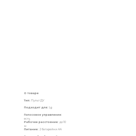
О товаре
Тип:
Пульт ДУ
Подходит для:
Lg
Голосовое управление:
есть
Рабочее расстояние:
до 10
м
Питание:
2 батарейки AA