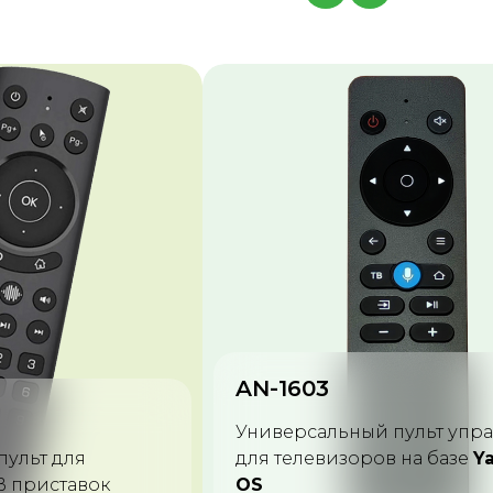
MX3-LM
пульт управления
Универсальный пульт-клав
 на базе
Yandex
для устройств на базе Andr
Windows, MacOS, Linux.