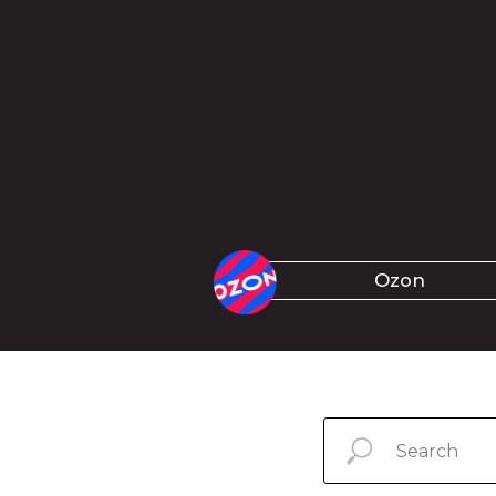
к
Ozon