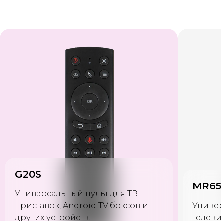
MR650A Magic Motion
G20S
Универсальный пульт для Smart
Униве
телевизоров бренда
LG
.
телеви