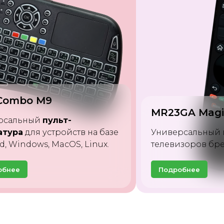
Air Mouse Q6
GA Magic Motion
Универсальный 
сальный пульт для Smart
с аэромышью дл
изоров бренда
LG
.
ТВ приставок.
обнее
Подробнее