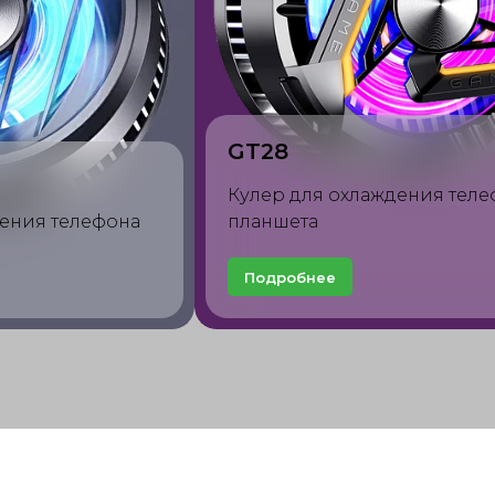
FS03
Кулер для охлаждения тел
она и планшета
планшета
Подробнее