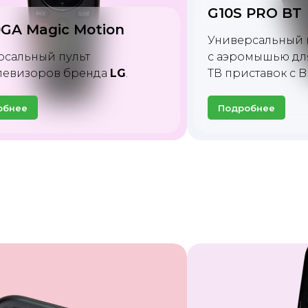
 PRO BT
G60S PRO BT
рсальный пульт управления
Универсальный п
омышью для телевизоров и
клавиатурой и 
ставок c Bluetooth.
телевизоров и т
обнее
Подробнее