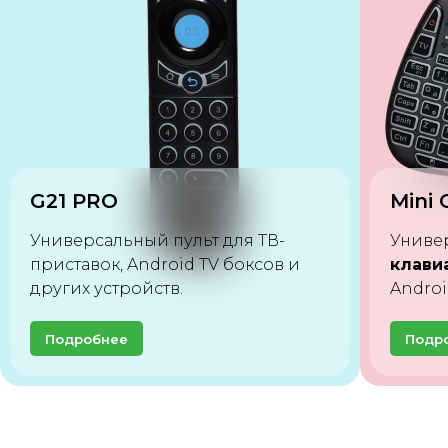
Mini Combo M9
MR23
Универсальный
пульт-
клавиатура
для устройств на базе
Универ
Android, Windows, MacOS, Linux.
телев
Подробнее
Подр