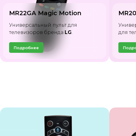
G10S
MR20GA Magic Motion
Униве
Универсальный пульт
с аэр
для телевизоров бренда
LG
.
ТВ при
Подробнее
Подр