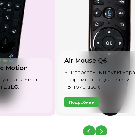
RF402A
пульт управления
я телевизоров и
Универсальный пульт для 
телевизоров брэнда
Philip
Подробнее