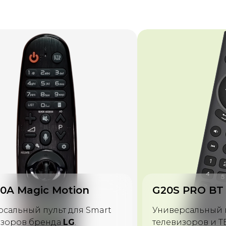
AN-1603
 PRO BT
Универсальный 
рсальный пульт для
для телевизоров
зоров и ТВ приставок
OS