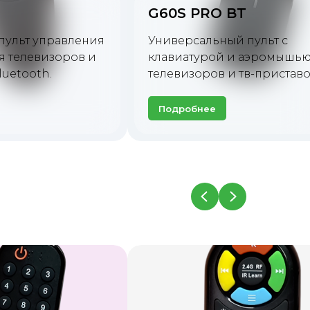
G10S
ульт с
аэромышью для
Универсальный пульт G10S
в-приставок.
приставок и телевизоров.
Подробнее