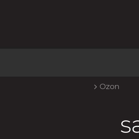
к
Ozon
s